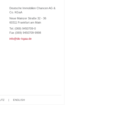
Deutsche Immobilien Chancen AG &
Co. KGaA
Neue Mainzer Straße 32 - 36
60311 Frankfurt am Main
Tel. (069) 9450709-0
Fax (069) 9450709-9998
info@dic-kgaa.de
UTZ
|
ENGLISH