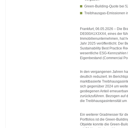
Green-Building-Quote bei 
Treibhausgas-Emissionen im 
Frankfurt, 06.05.2026 – Die Br
DE000A1X3XX4, eines der füh
Immobilienunternehmen, hat he
Jahr 2025 veröffentlicht. Der 
Sustainability Best Practice R
wesentliche ESG-Kennzahlen f
Eigenbestand (Commercial Port
In den vergangenen Jahren ha
deutlich reduziert. Im Berichtsj
marktbasierte Treibhausgasinte
sich gegenüber 2024 um weiter
gestiegenen Anteil erneuerba
zurückzuführen. Bezogen auf d
die Treibhausgasintensität um
Ein weiterer Gradmesser für d
Portfolios ist die Green-Buildi
Objekte konnte die Green-Buil