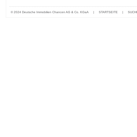
© 2024 Deutsche Immobilien Chancen AG & Co. KGaA
|
STARTSEITE
|
SUCH