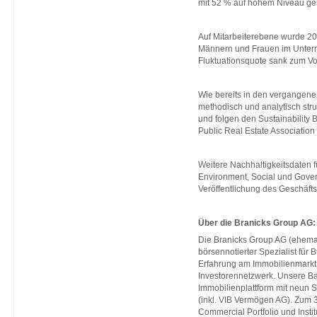
mit 52 % auf hohem Niveau ge
Auf Mitarbeiterebene wurde 2
Männern und Frauen im Untern
Fluktuationsquote sank zum Vo
Wie bereits in den vergangene
methodisch und analytisch stru
und folgen den Sustainability
Public Real Estate Association
Weitere Nachhaltigkeitsdaten 
Environment, Social und Gover
Veröffentlichung des Geschäfts
Über die Branicks Group AG:
Die Branicks Group AG (ehemal
börsennotierter Spezialist für
Erfahrung am Immobilienmarkt
Investorennetzwerk. Unsere Bas
Immobilienplattform mit neun S
(inkl. VIB Vermögen AG). Zum 
Commercial Portfolio und Insti