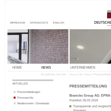
IMPRESSUM
DATENSCHUTZ
ENGLISH
HOME
NEWS
UNTERNEHMEN
Sie befinden sich hier:
// de //
// Pressemittei
Home
News
AKTUELLES
PRESSEMITTEILUNG
Pressemitteilungen
Branicks Group AG: EPRA-Na
Pressearchiv
Frankfurt, 06.05.2026
Mediencenter / Downloads
Transparente und vergleic
Vorgaben