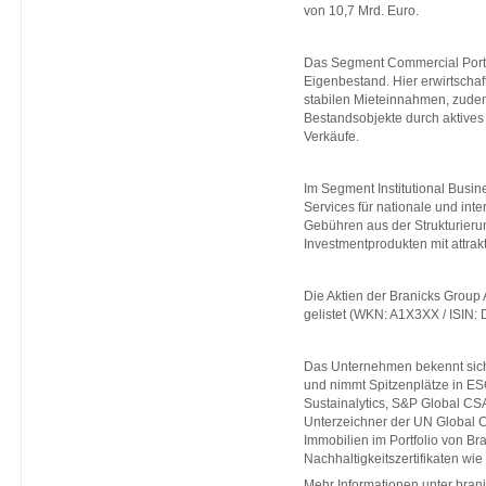
von 10,7 Mrd. Euro.
Das Segment Commercial Portfo
Eigenbestand. Hier erwirtschaft
stabilen Mieteinnahmen, zudem
Bestandsobjekte durch aktive
Verkäufe.
Im Segment Institutional Busin
Services für nationale und inte
Gebühren aus der Strukturie
Investmentprodukten mit attra
Die Aktien der Branicks Group
gelistet (WKN: A1X3XX / ISIN
Das Unternehmen bekennt sich
und nimmt Spitzenplätze in ES
Sustainalytics, S&P Global CS
Unterzeichner der UN Global 
Immobilien im Portfolio von Br
Nachhaltigkeitszertifikaten 
Mehr Informationen unter
bran