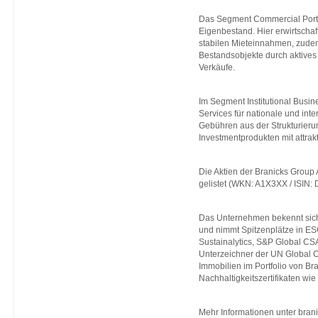
Das Segment Commercial Portfo
Eigenbestand. Hier erwirtschaft
stabilen Mieteinnahmen, zudem
Bestandsobjekte durch aktive
Verkäufe.
Im Segment Institutional Busin
Services für nationale und inte
Gebühren aus der Strukturie
Investmentprodukten mit attra
Die Aktien der Branicks Group
gelistet (WKN: A1X3XX / ISIN
Das Unternehmen bekennt sich
und nimmt Spitzenplätze in ES
Sustainalytics, S&P Global CS
Unterzeichner der UN Global 
Immobilien im Portfolio von Br
Nachhaltigkeitszertifikaten 
Mehr Informationen unter
bran