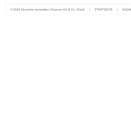
© 2024 Deutsche Immobilien Chancen AG & Co. KGaA
|
STARTSEITE
|
SUCH