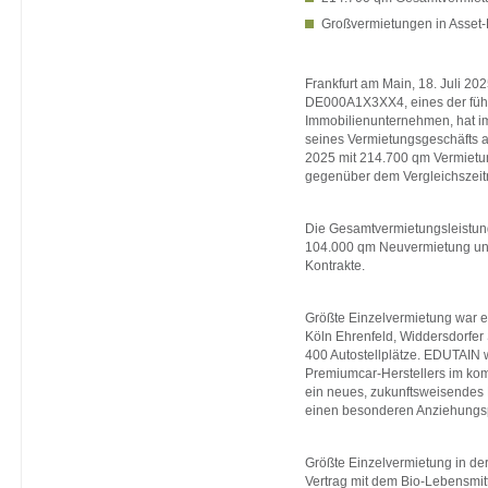
Großvermietungen in Asset-
Frankfurt am Main, 18. Juli 202
DE000A1X3XX4, eines der füh
Immobilienunternehmen, hat im
seines Vermietungsgeschäfts a
2025 mit 214.700 qm Vermietun
gegenüber dem Vergleichszeitr
Die Gesamtvermietungsleistun
104.000 qm Neuvermietung un
Kontrakte.
Größte Einzelvermietung war ei
Köln Ehrenfeld, Widdersdorfer 
400 Autostellplätze. EDUTAIN w
Premiumcar-Herstellers im k
ein neues, zukunftsweisendes 
einen besonderen Anziehungsp
Größte Einzelvermietung in der
Vertrag mit dem Bio-Lebensm