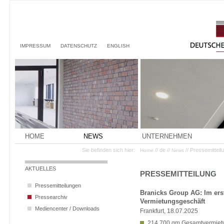
IMPRESSUM
DATENSCHUTZ
ENGLISH
HOME
NEWS
UNTERNEHMEN
Sie befinden sich hier:
// de //
// Pressemittei
Home
News
AKTUELLES
PRESSEMITTEILUNG
Pressemitteilungen
Branicks Group AG: Im erst
Pressearchiv
Vermietungsgeschäft
Mediencenter / Downloads
Frankfurt, 18.07.2025
214.700 qm Gesamtvermietu