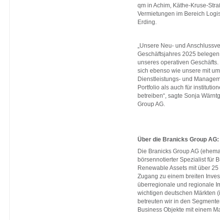
qm in Achim, Käthe-Kruse-Str
Vermietungen im Bereich Logis
Erding.
„Unsere Neu- und Anschlussve
Geschäftsjahres 2025 belegen 
unseres operativen Geschäfts
sich ebenso wie unsere mit um
Dienstleistungs- und Manageme
Portfolio als auch für institut
betreiben“, sagte Sonja Wärntg
Group AG.
Über die Branicks Group AG:
Die Branicks Group AG (ehemal
börsennotierter Spezialist für
Renewable Assets mit über 25
Zugang zu einem breiten Inves
überregionale und regionale Im
wichtigen deutschen Märkten (
betreuten wir in den Segmenten
Business Objekte mit einem Ma