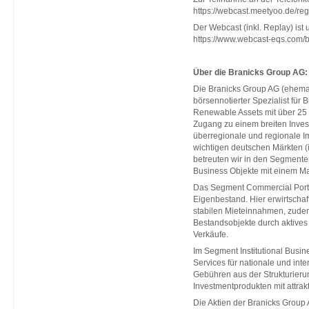
https://webcast.meetyoo.de/re
Der Webcast (inkl. Replay) ist
https://www.webcast-eqs.com/b
Über die Branicks Group AG:
Die Branicks Group AG (ehemal
börsennotierter Spezialist für
Renewable Assets mit über 25
Zugang zu einem breiten Inves
überregionale und regionale Im
wichtigen deutschen Märkten (
betreuten wir in den Segmenten
Business Objekte mit einem Ma
Das Segment Commercial Portfo
Eigenbestand. Hier erwirtschaft
stabilen Mieteinnahmen, zudem
Bestandsobjekte durch aktive
Verkäufe.
Im Segment Institutional Busin
Services für nationale und inte
Gebühren aus der Strukturie
Investmentprodukten mit attra
Die Aktien der Branicks Group