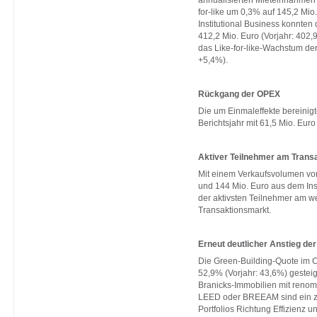
for-like um 0,3% auf 145,2 Mio.
Institutional Business konnten
412,2 Mio. Euro (Vorjahr: 402,
das Like-for-like-Wachstum de
+5,4%).
Rückgang der OPEX
Die um Einmaleffekte bereinig
Berichtsjahr mit 61,5 Mio. Euro
Aktiver Teilnehmer am Trans
Mit einem Verkaufsvolumen vo
und 144 Mio. Euro aus dem Inst
der aktivsten Teilnehmer am w
Transaktionsmarkt.
Erneut deutlicher Anstieg de
Die Green-Building-Quote im Co
52,9% (Vorjahr: 43,6%) gestei
Branicks-Immobilien mit renom
LEED oder BREEAM sind ein zus
Portfolios Richtung Effizienz u