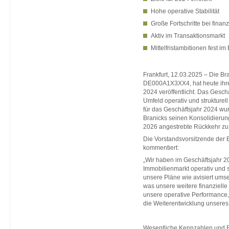
Hohe operative Stabilität
Große Fortschritte bei finan
Aktiv im Transaktionsmarkt
Mittelfristambitionen fest im 
Frankfurt, 12.03.2025 – Die Br
DE000A1X3XX4, hat heute ihren
2024 veröffentlicht. Das Gesc
Umfeld operativ und strukturell
für das Geschäftsjahr 2024 wur
Branicks seinen Konsolidierung
2026 angestrebte Rückkehr zu e
Die Vorstandsvorsitzende der 
kommentiert:
„Wir haben im Geschäftsjahr 2
Immobilienmarkt operativ und st
unsere Pläne wie avisiert umse
was unsere weitere finanzielle
unsere operative Performance,
die Weiterentwicklung unseres 
Wesentliche Kennzahlen und E