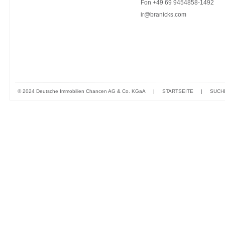
Fon +49 69 9454858-1492
ir@branicks.com
© 2024 Deutsche Immobilien Chancen AG & Co. KGaA
|
STARTSEITE
|
SUCH