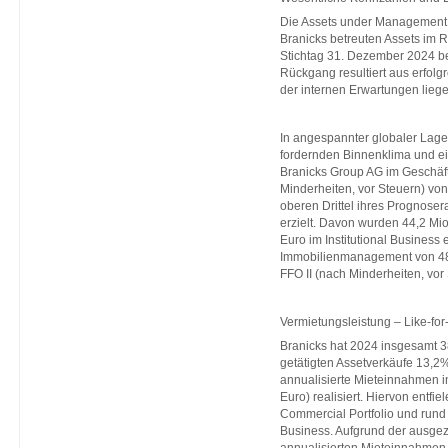
Die Assets under Management 
Branicks betreuten Assets im 
Stichtag 31. Dezember 2024 bei
Rückgang resultiert aus erfolg
der internen Erwartungen lieg
In angespannter globaler Lag
fordernden Binnenklima und ei
Branicks Group AG im Geschäft
Minderheiten, vor Steuern) von
oberen Drittel ihres Prognose
erzielt. Davon wurden 44,2 Mio
Euro im Institutional Business 
Immobilienmanagement von 48,
FFO II (nach Minderheiten, vor
Vermietungsleistung – Like-fo
Branicks hat 2024 insgesamt 3
getätigten Assetverkäufe 13,2
annualisierte Mieteinnahmen in
Euro) realisiert. Hiervon entfi
Commercial Portfolio und rund 
Business. Aufgrund der ausgez
annualisierten Mieteinnahmen 