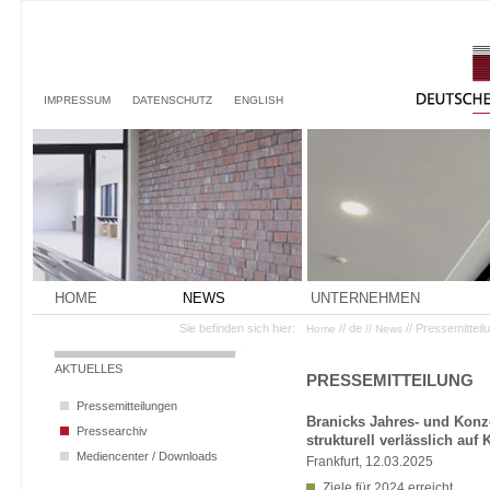
IMPRESSUM
DATENSCHUTZ
ENGLISH
HOME
NEWS
UNTERNEHMEN
Sie befinden sich hier:
// de //
// Pressemittei
Home
News
AKTUELLES
PRESSEMITTEILUNG
Pressemitteilungen
Branicks Jahres- und Konz
Pressearchiv
strukturell verlässlich auf 
Mediencenter / Downloads
Frankfurt, 12.03.2025
Ziele für 2024 erreicht