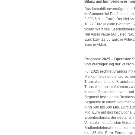
Bilanz und Immobilienvermö
Das Immobilienvermögen der 
im Commercial Portfolio einen 
3.398,6 Mio. Euro). Der Net As
10,27 Euro je Aktie (Vorjahr: 1
vollen Wert des Geschäftsberei
Net Asset Value (Adjusted NAV)
Euro bzw. 12,55 Euro je Aktie z
Euro je Aktie).
Prognose 2025 – Operative St
und Verringerung der Versch
Für 2025 rechnet Branicks mit 
Marktumfelds und entsprechend
Transaktionsmarkt. Branicks p
Transaktionen im Volumen zwis
in einer Gesamthöhe von rund 1
Segment Institutional Business
Segmente in einem Volumen vo
rund 500 bis 600 Mio. Euro au
Mio. Euro auf das Institutional
Eigenbestands, der geplanten
Verkäufe im laufenden Geschäft
Bruttomieteinnahmen aus dem 
bis 135 Mio. Euro. Ferner erwa