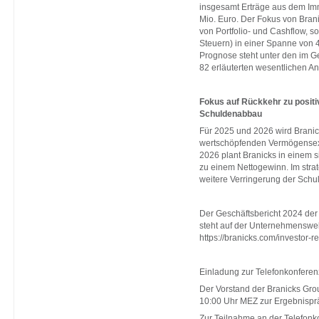
insgesamt Erträge aus dem Im
Mio. Euro. Der Fokus von Brani
von Portfolio- und Cashflow, 
Steuern) in einer Spanne von 4
Prognose steht unter den im Ge
82 erläuterten wesentlichen 
Fokus auf Rückkehr zu posit
Schuldenabbau
Für 2025 und 2026 wird Branick
wertschöpfenden Vermögensexp
2026 plant Branicks in einem 
zu einem Nettogewinn. Im str
weitere Verringerung der Schu
Der Geschäftsbericht 2024 der
steht auf der Unternehmensweb
https://branicks.com/investor-r
Einladung zur Telefonkonfere
Der Vorstand der Branicks Gro
10:00 Uhr MEZ zur Ergebnisprä
Zur Teilnahme an der Telefonkon